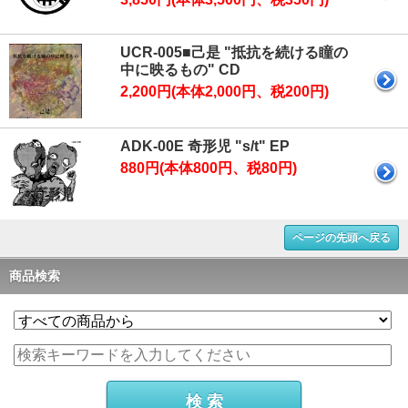
UCR-005■己是 "抵抗を続ける瞳の
中に映るもの" CD
2,200円(本体2,000円、税200円)
ADK-00E 奇形児 "s/t" EP
880円(本体800円、税80円)
ページの先頭へ戻る
商品検索