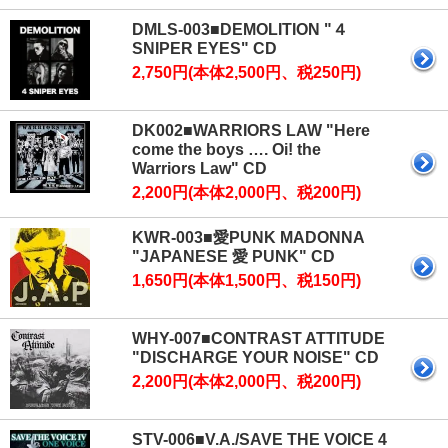
DMLS-003■DEMOLITION "４
SNIPER EYES" CD
2,750円(本体2,500円、税250円)
DK002■WARRIORS LAW "Here
come the boys …. Oi! the
Warriors Law" CD
2,200円(本体2,000円、税200円)
KWR-003■愛PUNK MADONNA
"JAPANESE 愛 PUNK" CD
1,650円(本体1,500円、税150円)
WHY-007■CONTRAST ATTITUDE
"DISCHARGE YOUR NOISE" CD
2,200円(本体2,000円、税200円)
STV-006■V.A./SAVE THE VOICE 4