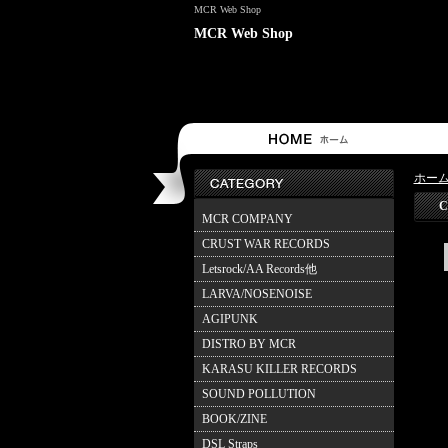
MCR Web Shop
MCR Web Shop
ホー
C
MCR COMPANY
CRUST WAR RECORDS
Letsrock/AA Records他
LARVA/NOSENOISE
AGIPUNK
DISTRO BY MCR
KARASU KILLER RECORDS
SOUND POLLUTION
BOOK/ZINE
DSL Straps