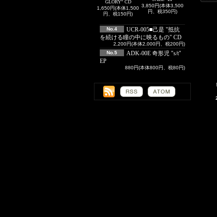
GLORY" CD
3,850円(本体3,500
1,650円(本体1,500
円、税350円)
円、税150円)
No.4
UCR-005■己是 "抵抗
を続ける瞳の中に映るもの" CD
2,200円(本体2,000円、税200円)
No.5
ADK-00E 奇形児 "s/t"
EP
880円(本体800円、税80円)