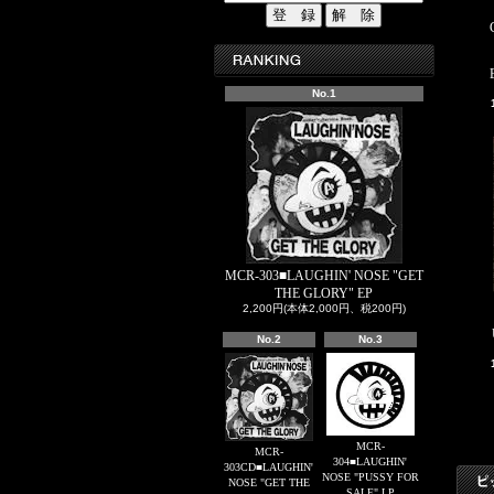
No.1
MCR-303■LAUGHIN' NOSE "GET
THE GLORY" EP
2,200円(本体2,000円、税200円)
No.2
No.3
MCR-
MCR-
304■LAUGHIN'
303CD■LAUGHIN'
NOSE "PUSSY FOR
NOSE "GET THE
SALE" LP