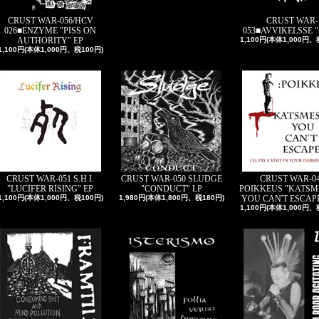
CRUST WAR-056/HCV
CRUST WAR-
026■ENZYME "PISS ON
053■AVVIKELSSE "s
AUTHORITY" EP
1,100円(本体1,000円、
1,100円(本体1,000円、税100円)
CRUST WAR-051 S.H.I.
CRUST WAR-050 SLUDGE
CRUST WAR-0
"LUCIFER RISING" EP
"CONDUCT" LP
POIKKEUS "KATSM
1,100円(本体1,000円、税100円)
1,980円(本体1,800円、税180円)
YOU CAN'T ESCAPE.
1,100円(本体1,000円、