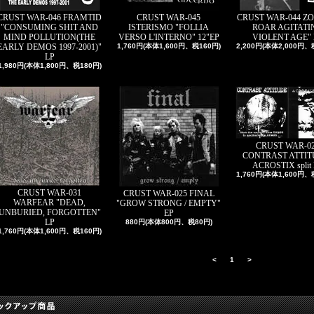
CRUST WAR-046 FRAMTID
CRUST WAR-045
CRUST WAR-044 Z
"CONSUMING SHIT AND
ISTERISMO "FOLLIA
ROAR AGITATI
MIND POLLUTION(THE
VERSO L'INTERNO" 12"EP
VIOLENT AGE" 
EARLY DEMOS 1997-2001)"
1,760円(本体1,600円、税160円)
2,200円(本体2,000円、
LP
1,980円(本体1,800円、税180円)
CRUST WAR-0
CONTRAST ATTIT
ACROSTIX split
1,760円(本体1,600円、
CRUST WAR-031
CRUST WAR-025 FINAL
WARFEAR "DEAD,
"GROW STRONG / EMPTY"
UNBURIED, FORGOTTEN"
EP
LP
880円(本体800円、税80円)
1,760円(本体1,600円、税160円)
<
1
>