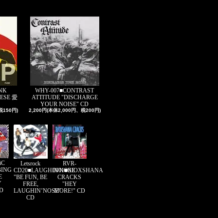
NK
WHY-007■CONTRAST
ESE 愛
ATTITUDE "DISCHARGE
YOUR NOISE" CD
税150円)
2,200円(本体2,000円、税200円)
iC
Letsrock
RVR-
BING
CD20■LAUGHIN'NOSE
0001■RIOXSHANA
E
"BE FUN, BE
CRACKS
Y
FREE,
"HEY
CD
LAUGHIN’NOSE"
MORE!" CD
CD