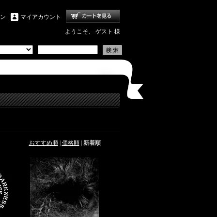
ン
マイアカウント
ようこそ、 ゲスト 様
おすすめ順
|
価格順
|
新着順