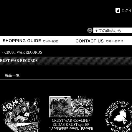
ログイ
ム
>
CRUST WAR RECORDS
RUST WAR RECORDS
商品一覧
CRUST WAR-055■LIFE /
ZUDAS KRUST split EP
1,100円(本体1,000円、税100円)