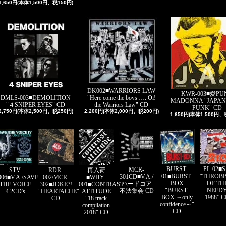
1,650円(本体1,500円、税150円)
DK002■WARRIORS LAW
KWR-003■愛PU
"Here come the boys …. Oi!
DMLS-003■DEMOLITION
MADONNA "JAPAN
the Warriors Law" CD
"４SNIPER EYES" CD
PUNK" CD
2,200円(本体2,000円、税200円)
2,750円(本体2,500円、税250円)
1,650円(本体1,500円、
PL-02■S
BURST-
MCR-
STV-
RDR-
再入荷
“THROB
01■BURST-
301CD■V.A./
006■V.A./SAVE
002/MCR-
■WHY-
OF TH
BOX
ハードコア
THE VOICE
302■JOKE?!
001■CONTRAST
NEED
"BURST-
不法集会 CD
4 2CD's
"HEARTACHE"
ATTITUDE
1988” 
BOX ～only
CD
"18 track
confidence～"
compilation
CD
2018" CD