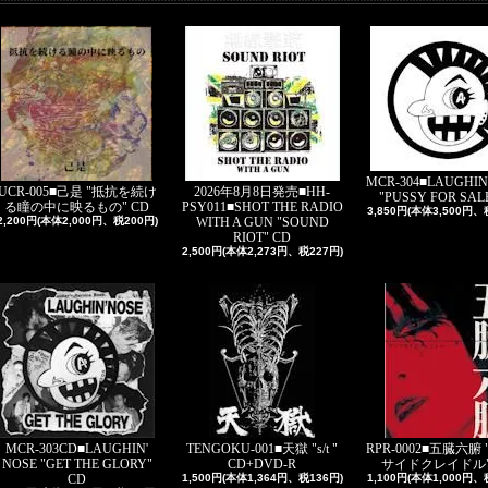
MCR-304■LAUGHIN
UCR-005■己是 "抵抗を続け
2026年8月8日発売■HH-
"PUSSY FOR SALE
る瞳の中に映るもの" CD
PSY011■SHOT THE RADIO
3,850円(本体3,500円、
2,200円(本体2,000円、税200円)
WITH A GUN "SOUND
RIOT" CD
2,500円(本体2,273円、税227円)
MCR-303CD■LAUGHIN'
TENGOKU-001■天獄 "s/t "
RPR-0002■五臓六腑
NOSE "GET THE GLORY"
CD+DVD-R
サイドクレイドル"
CD
1,500円(本体1,364円、税136円)
1,100円(本体1,000円、