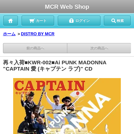
MCR Web Shop
カート
ログイン
検索
ホーム
＞
DISTRO BY MCR
前の商品へ
次の商品へ
再々入荷■KWR-002■Ai PUNK MADONNA
"CAPTAIN 愛 (キャプテン ラブ)" CD