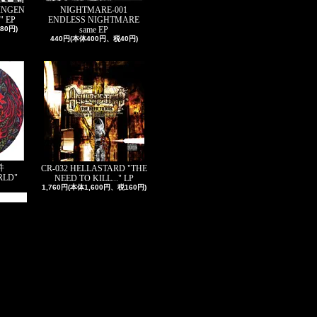
RINGEN
NIGHTMARE-001
" EP
ENDLESS NIGHTMARE
80円)
same EP
440円(本体400円、税40円)
吽
CR-032 HELLASTARD "THE
RLD"
NEED TO KILL..." LP
1,760円(本体1,600円、税160円)