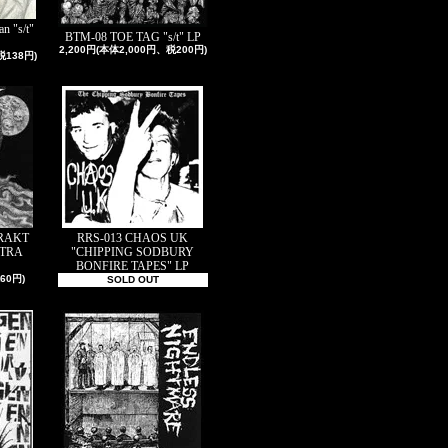
 "s/t"
BTM-08 TOE TAG "s/t" LP
2,200円(本体2,000円、税200円)
税138円)
ORAKT
RRS-013 CHAOS UK
UTRA
"CHIPPING SODBURY
BONFIRE TAPES" LP
60円)
SOLD OUT