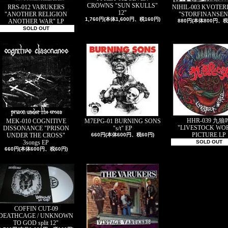
CROWNS "SUN SKULLS"
RRS-012 VARUKERS
NIHIL-003 KVOTE
12"
"ANOTHER RELIGION
"STORFINANSEN
1,760円(本体1,600円、税160円)
ANOTHER WAR" LP
880円(本体800円、税
SOLD OUT
HHR-039 九狼
MEK-010 COGNITIVE
M7EPG-01 BURNING SONS
"LIVESTOCK WO
DISSONANCE "PRISON
"s/t" EP
PICTURE LP
UNDER THE CROSS"
660円(本体600円、税60円)
3songs EP
SOLD OUT
660円(本体600円、税60円)
COFFIN CUT-09
DEATHCAGE / UNKNOWN
TO GOD split 12"