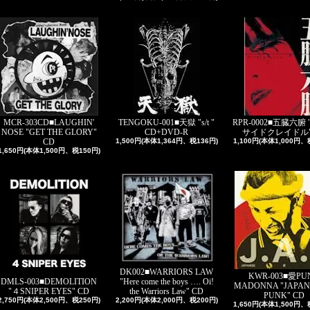
MCR-303CD■LAUGHIN'
TENGOKU-001■天獄 "s/t "
RPR-0002■五臓六腑
NOSE "GET THE GLORY"
CD+DVD-R
サイドクレイドル"
CD
1,500円(本体1,364円、税136円)
1,100円(本体1,000円、
1,650円(本体1,500円、税150円)
DK002■WARRIORS LAW
KWR-003■愛PU
"Here come the boys …. Oi!
DMLS-003■DEMOLITION
MADONNA "JAPAN
the Warriors Law" CD
"４SNIPER EYES" CD
PUNK" CD
2,200円(本体2,000円、税200円)
2,750円(本体2,500円、税250円)
1,650円(本体1,500円、