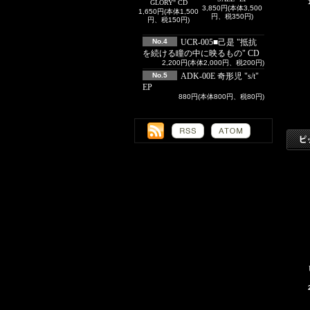
GLORY" CD
3,850円(本体3,500
1,650円(本体1,500
円、税350円)
円、税150円)
No.4
UCR-005■己是 "抵抗
を続ける瞳の中に映るもの" CD
2,200円(本体2,000円、税200円)
No.5
ADK-00E 奇形児 "s/t"
EP
880円(本体800円、税80円)