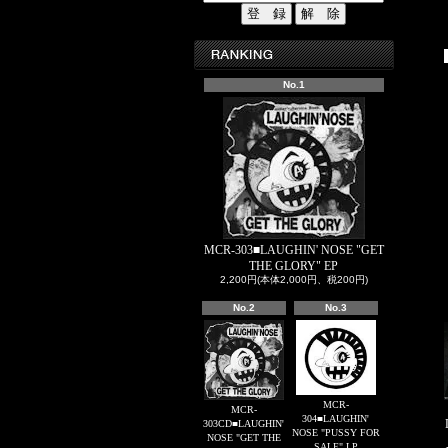
No.1
MCR-303■LAUGHIN' NOSE "GET
THE GLORY" EP
2,200円(本体2,000円、税200円)
No.2
No.3
MCR-
MCR-
304■LAUGHIN'
303CD■LAUGHIN'
NOSE "PUSSY FOR
NOSE "GET THE
SALE" LP