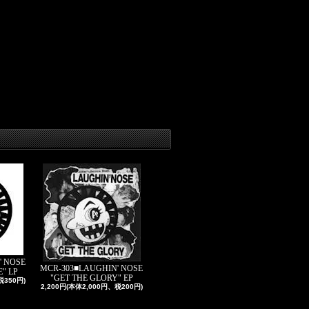
' NOSE
MCR-303■LAUGHIN' NOSE
" LP
"GET THE GLORY" EP
税350円)
2,200円(本体2,000円、税200円)