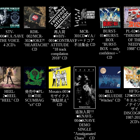
PL-02■S
BURST-
MCR-
STV-
RDR-
再入荷
“THROB
01■BURST-
301CD■V.A./
006■V.A./SAVE
002/MCR-
■WHY-
OF TH
BOX
ハードコア
THE VOICE
302■JOKE?!
001■CONTRAST
NEED
"BURST-
不法集会 CD
4 2CD's
"HEARTACHE"
ATTITUDE
1988” 
BOX ～only
CD
"18 track
confidence～"
compilation
CD
2018" CD
HFTG
HEEL-
Mosaics-001■
BLU-
発売中■PL-
129■ID
2■HEEL
モザイクス
001■BLUEDIE
01■THE
"キエル
"HEEL" CD
"無駄吠え"
"Witchez" CD
SCUMBAG
ノナイ
CD
"s/t" CD
ザイ
追加入荷!!!
DISCOG
■KNAVE-
1987-201
004■KNAVE
2CD's
DEMO
SINGLE
"Amalgamated
Chaos" CD