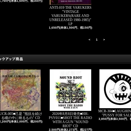
1,760円(本体1,600円、税160円)
ANTI-019 THE VARUKERS
"VINTAGE
VARUKERS(RARE AND
UNRELEASED 1980-1985)"
LP
1,650円(本体1,500円、税150円)
<
1
>
MCR-304■LAUGHIN
UCR-005■己是 "抵抗を続け
2026年8月8日発売■HH-
"PUSSY FOR SALE
る瞳の中に映るもの" CD
PSY011■SHOT THE RADIO
3,850円(本体3,500円、
2,200円(本体2,000円、税200円)
WITH A GUN "SOUND
RIOT" CD
2,500円(本体2,273円、税227円)