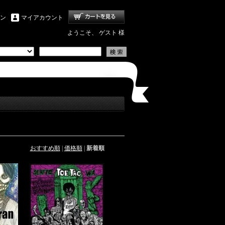
ン
マイアカウント
ようこそ、 ゲスト 様
おすすめ順
|
価格順
|
新着順