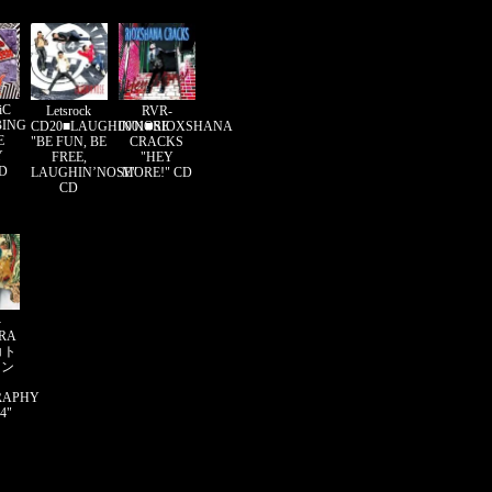
iC
Letsrock
RVR-
BING
CD20■LAUGHIN'NOSE
0001■RIOXSHANA
E
"BE FUN, BE
CRACKS
Y
FREE,
"HEY
CD
LAUGHIN’NOSE"
MORE!" CD
CD
-
ORA
コト
ソン
RAPHY
4"