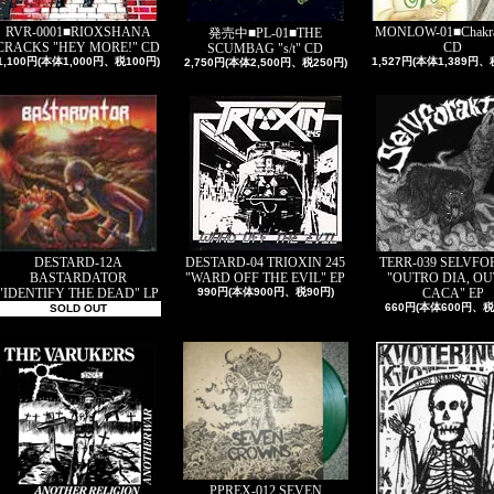
RVR-0001■RIOXSHANA
MONLOW-01■Chakran
発売中■PL-01■THE
CRACKS "HEY MORE!" CD
CD
SCUMBAG "s/t" CD
1,100円(本体1,000円、税100円)
1,527円(本体1,389円、
2,750円(本体2,500円、税250円)
DESTARD-12A
DESTARD-04 TRIOXIN 245
TERR-039 SELVF
BASTARDATOR
"WARD OFF THE EVIL" EP
"OUTRO DIA, O
"IDENTIFY THE DEAD" LP
990円(本体900円、税90円)
CACA" EP
660円(本体600円、税
SOLD OUT
PPREX-012 SEVEN