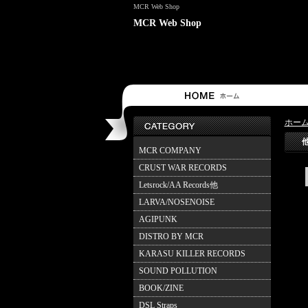
MCR Web Shop
MCR Web Shop
ホー
MCR COMPANY
CRUST WAR RECORDS
Letsrock/AA Records他
LARVA/NOSENOISE
AGIPUNK
DISTRO BY MCR
KARASU KILLER RECORDS
SOUND POLLUTION
BOOK/ZINE
DSL Straps