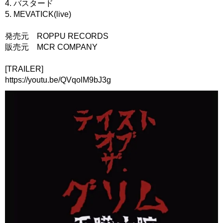
4. バスタード
5. MEVATICK(live)
発売元 ROPPU RECORDS
販売元 MCR COMPANY
[TRAILER]
https://youtu.be/QVqolM9bJ3g