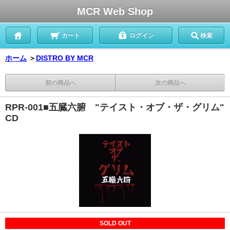
MCR Web Shop
カート
ログイン
検索
ホーム
＞
DISTRO BY MCR
前の商品へ
次の商品へ
RPR-001■五臓六腑 "テイスト・オブ・ザ・グリム"
CD
SOLD OUT