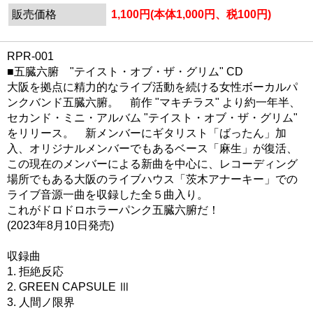
販売価格
1,100円(本体1,000円、税100円)
RPR-001
■五臓六腑 "テイスト・オブ・ザ・グリム" CD
大阪を拠点に精力的なライブ活動を続ける女性ボーカルパ
ンクバンド五臓六腑。 前作 "マキチラス" より約一年半、
セカンド・ミニ・アルバム "テイスト・オブ・ザ・グリム"
をリリース。 新メンバーにギタリスト「ばったん」加
入、オリジナルメンバーでもあるベース「麻生」が復活、
この現在のメンバーによる新曲を中心に、レコーディング
場所でもある大阪のライブハウス「茨木アナーキー」での
ライブ音源一曲を収録した全５曲入り。
これがドロドロホラーパンク五臓六腑だ！
(2023年8月10日発売)
収録曲
1. 拒絶反応
2. GREEN CAPSULE Ⅲ
3. 人間ノ限界