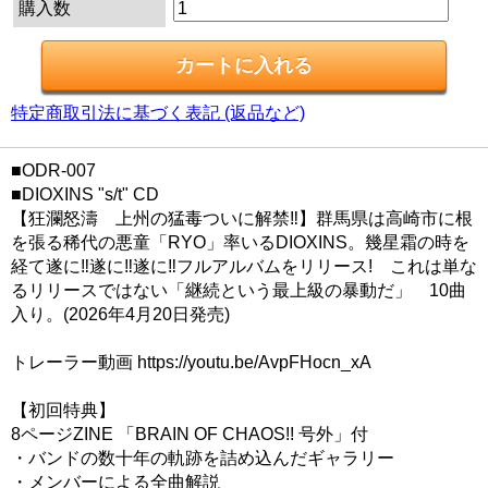
購入数
特定商取引法に基づく表記 (返品など)
■ODR-007
■DIOXINS "s/t" CD
【狂瀾怒濤 上州の猛毒ついに解禁‼】群馬県は高崎市に根
を張る稀代の悪童「RYO」率いるDIOXINS。幾星霜の時を
経て遂に‼遂に‼遂に‼フルアルバムをリリース! これは単な
るリリースではない「継続という最上級の暴動だ」 10曲
入り。(2026年4月20日発売)
トレーラー動画 https://youtu.be/AvpFHocn_xA
【初回特典】
8ページZINE 「BRAIN OF CHAOS!! 号外」付
・バンドの数十年の軌跡を詰め込んだギャラリー
・メンバーによる全曲解説