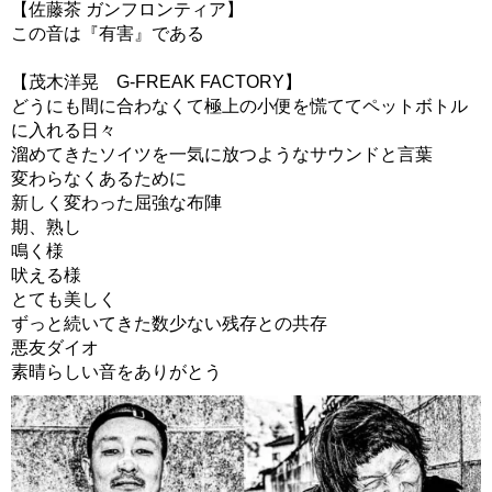
【佐藤茶 ガンフロンティア】
この音は『有害』である
【茂木洋晃 G-FREAK FACTORY】
どうにも間に合わなくて極上の小便を慌ててペットボトル
に入れる日々
溜めてきたソイツを一気に放つようなサウンドと言葉
変わらなくあるために
新しく変わった屈強な布陣
期、熟し
鳴く様
吠える様
とても美しく
ずっと続いてきた数少ない残存との共存
悪友ダイオ
素晴らしい音をありがとう