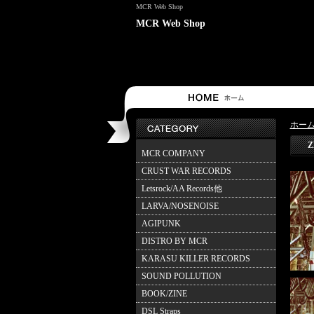
MCR Web Shop
MCR Web Shop
ホー
Z
MCR COMPANY
CRUST WAR RECORDS
Letsrock/AA Records他
LARVA/NOSENOISE
AGIPUNK
DISTRO BY MCR
KARASU KILLER RECORDS
SOUND POLLUTION
BOOK/ZINE
DSL Straps