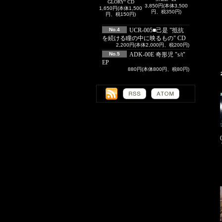
GLORY" CD
3,850円(本体3,500
1,650円(本体1,500
円、税350円)
円、税150円)
No.4
UCR-005■己是 "抵抗
を続ける瞳の中に映るもの" CD
2,200円(本体2,000円、税200円)
No.5
ADK-00E 奇形児 "s/t"
EP
880円(本体800円、税80円)