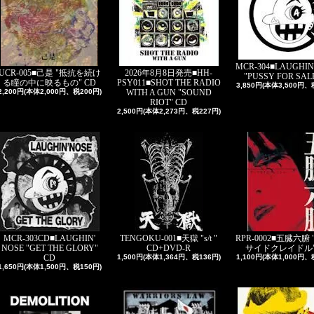
MCR-304■LAUGHIN
UCR-005■己是 "抵抗を続け
2026年8月8日発売■HH-
"PUSSY FOR SALE
る瞳の中に映るもの" CD
PSY011■SHOT THE RADIO
3,850円(本体3,500円、
2,200円(本体2,000円、税200円)
WITH A GUN "SOUND
RIOT" CD
2,500円(本体2,273円、税227円)
MCR-303CD■LAUGHIN'
TENGOKU-001■天獄 "s/t "
RPR-0002■五臓六腑
NOSE "GET THE GLORY"
CD+DVD-R
サイドクレイドル"
CD
1,500円(本体1,364円、税136円)
1,100円(本体1,000円、
1,650円(本体1,500円、税150円)