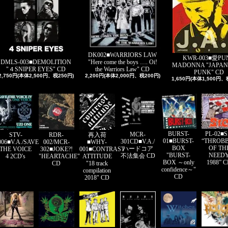
DK002■WARRIORS LAW
KWR-003■愛PU
"Here come the boys …. Oi!
DMLS-003■DEMOLITION
MADONNA "JAPAN
the Warriors Law" CD
"４SNIPER EYES" CD
PUNK" CD
2,200円(本体2,000円、税200円)
2,750円(本体2,500円、税250円)
1,650円(本体1,500円、
PL-02■S
BURST-
MCR-
STV-
RDR-
再入荷
“THROB
01■BURST-
301CD■V.A./
006■V.A./SAVE
002/MCR-
■WHY-
OF TH
BOX
ハードコア
THE VOICE
302■JOKE?!
001■CONTRAST
NEED
"BURST-
不法集会 CD
4 2CD's
"HEARTACHE"
ATTITUDE
1988” 
BOX ～only
CD
"18 track
confidence～"
compilation
CD
2018" CD