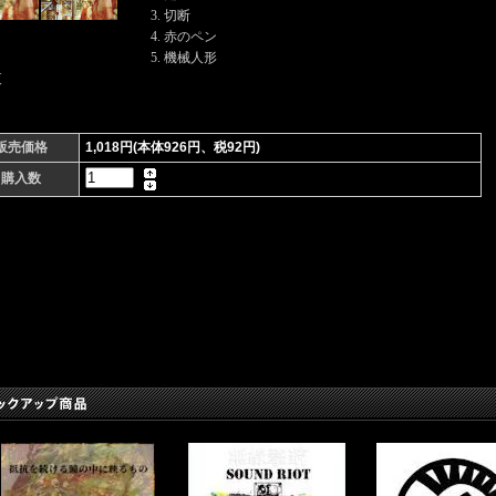
3. 切断
4. 赤のペン
5. 機械人形
夜
販売価格
1,018円(本体926円、税92円)
購入数