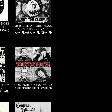
' NOSE
MCR-303■LAUGHIN' NOSE
" LP
"GET THE GLORY" EP
税350円)
2,200円(本体2,000円、税200円)
 "ダーク
ODR-007■DIOXINS "s/t" CD
 CD
2,200円(本体2,000円、税200円)
税100円)