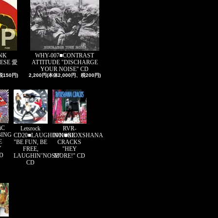
NK
WHY-007■CONTRAST
ESE 愛
ATTITUDE "DISCHARGE
YOUR NOISE" CD
税150円)
2,200円(本体2,000円、税200円)
iC
Letsrock
RVR-
BING
CD20■LAUGHIN'NOSE
0001■RIOXSHANA
E
"BE FUN, BE
CRACKS
Y
FREE,
"HEY
CD
LAUGHIN’NOSE"
MORE!" CD
CD