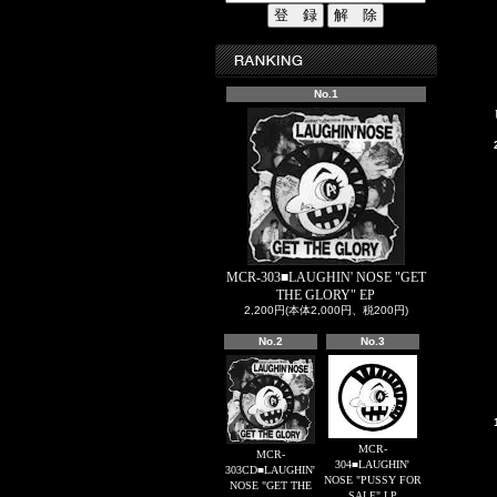
No.1
MCR-303■LAUGHIN' NOSE "GET
THE GLORY" EP
2,200円(本体2,000円、税200円)
No.2
No.3
MCR-
MCR-
304■LAUGHIN'
303CD■LAUGHIN'
NOSE "PUSSY FOR
NOSE "GET THE
SALE" LP