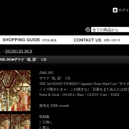
ログイ
ム
>
DISTRO BY MCR
MK-003■ザマク "泥, 泥" CD
ZMK-003
ザマク "泥, 泥" CD
THE 3rd NOISE STORIES!! Japanese Noise Har
ノイズ聴きたきゃ、これ聴きな♪「言葉をまだあんたは信
Noise & Vocal：OSAKA / Bass：GLICO / Core：TAKE
発売元 ZMK records
収録曲
1. 口無し
2. 甦ル