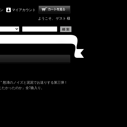
ン
マイアカウント
ようこそ、 ゲスト 様
d Core "ザマク" 怒濤のノイズと泥泥でお送りする第三弾！
じたかったのか」全7曲入り。