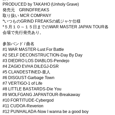
PRODUCED by TAKAHO (Unholy Grave)
発売元 GRINDFREAKS
取り扱い MCR COMPANY
*いつものGRIND FREAKSの紙ジャケ仕様
*５月１０～１５日までのWAR MASTER JAPAN TOUR各
会場で先行発売あり。
参加バンド / 曲名
#1 WAR MASTER-Lust For Battle
#2 SELF DECONSTRUCTION-Day By Day
#3 DIEDRO LOS DIABLOS-Pendejo
#4 ZAGIO EVHA DILEGJ-DSR
#5 CLANDESTINED-亜人
#6 DISGUST-Garbage Town
#7 VERTIGO-1 of Life
#8 LITTLE BASTARDS-Die You
#9 WOLFGANG JAPANTOUR-Breakaway
#10 FORTITUDE-Cybergod
#11 CUDOA-Reverion
#12 PUNHALADA-Now I wanna be a good boy