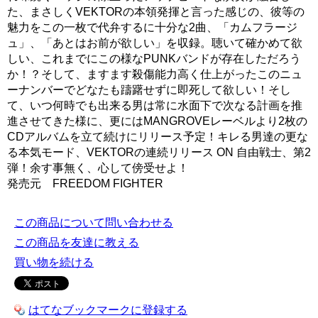
た、まさしくVEKTORの本領発揮と言った感じの、彼等の
魅力をこの一枚で代弁するに十分な2曲、「カムフラージ
ュ」、「あとはお前が欲しい」を収録。聴いて確かめて欲
しい、これまでにこの様なPUNKバンドが存在しただろう
か！？そして、ますます殺傷能力高く仕上がったこのニュ
ーナンバーでどなたも躊躇せずに即死して欲しい！そし
て、いつ何時でも出来る男は常に水面下で次なる計画を推
進させてきた様に、更にはMANGROVEレーベルより2枚の
CDアルバムを立て続けにリリース予定！キレる男達の更な
る本気モード、VEKTORの連続リリース ON 自由戦士、第2
弾！余す事無く、心して傍受せよ！
発売元 FREEDOM FIGHTER
この商品について問い合わせる
この商品を友達に教える
買い物を続ける
はてなブックマークに登録する