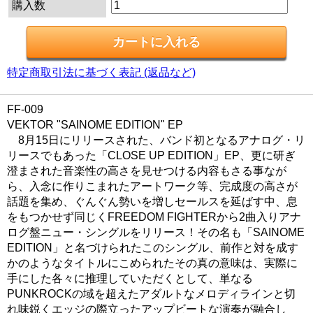
購入数
特定商取引法に基づく表記 (返品など)
FF-009
VEKTOR "SAINOME EDITION" EP
8月15日にリリースされた、バンド初となるアナログ・リ
リースでもあった「CLOSE UP EDITION」EP、更に研ぎ
澄まされた音楽性の高さを見せつける内容もさる事なが
ら、入念に作りこまれたアートワーク等、完成度の高さが
話題を集め、ぐんぐん勢いを増しセールスを延ばす中、息
をもつかせず同じくFREEDOM FIGHTERから2曲入りアナ
ログ盤ニュー・シングルをリリース！その名も「SAINOME
EDITION」と名づけられたこのシングル、前作と対を成す
かのようなタイトルにこめられたその真の意味は、実際に
手にした各々に推理していただくとして、単なる
PUNKROCKの域を超えたアダルトなメロディラインと切
れ味鋭くエッジの際立ったアップビートな演奏が融合し