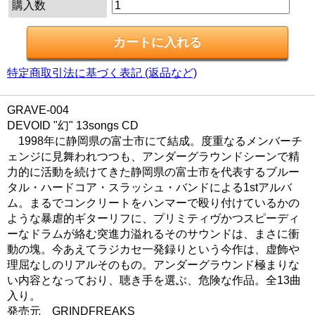
購入数
特定商取引法に基づく表記 (返品など)
GRAVE-004
DEVOID "幻" 13songs CD
1998年に静岡県の富士市にて結成。度重なるメンバーチ
ェンジに見舞われつつも、アンダーグラウンドシーンで精
力的に活動を続けてきた静岡県の富士市を代表するブルー
タル・ハードコア・スラッシュ・バンドによる1stアルバ
ム。まるでコンクリートをハンマーで殴り付けているかの
ような暴虐的ギターリフに、プリミティヴかつスピーディ
ーなドラムが絡む突進力溢れるそのサウンドは、まさに衝
動の塊。今あえてラジカセ一発録りという今作は、虚飾や
理屈なしのリアルそのもの。アンダーグラウンド極まりな
い内容となっており、聴き手を選ぶ、危険な作品。全13曲
入り。
発売元 GRINDFREAKS