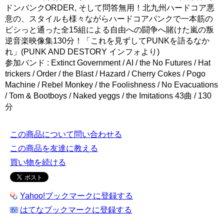
ドンパンクORDER, そして問答無用！北九州ハードコア悪
意の、スタイルも様々ながらハードコアパンクで一本筋の
ビシっと通った全15組による自由への闘争へ賭けた嵐の叛
逆音楽映像集130分！「これを見ずしてPUNKを語るなか
れ」(PUNK AND DESTORY インフォより)
参加バンド : Extinct Government / AI / the No Futures / Hat
trickers / Order / the Blast / Hazard / Cherry Cokes / Pogo
Machine / Rebel Monkey / the Foolishness / No Evacuations
/ Tom & Bootboys / Naked yeggs / the Imitations 43曲 / 130
分
この商品について問い合わせる
この商品を友達に教える
買い物を続ける
Yahoo!ブックマークに登録する
はてなブックマークに登録する