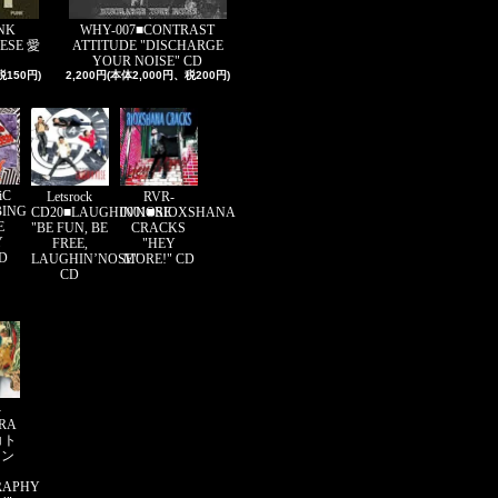
NK
WHY-007■CONTRAST
ESE 愛
ATTITUDE "DISCHARGE
YOUR NOISE" CD
税150円)
2,200円(本体2,000円、税200円)
iC
Letsrock
RVR-
BING
CD20■LAUGHIN'NOSE
0001■RIOXSHANA
E
"BE FUN, BE
CRACKS
Y
FREE,
"HEY
CD
LAUGHIN’NOSE"
MORE!" CD
CD
-
ORA
コト
ソン
RAPHY