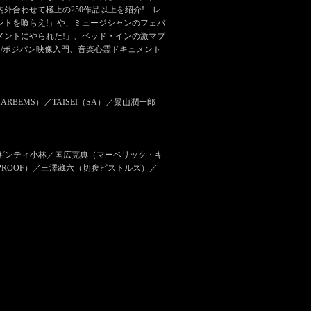
外合わせて極上の250作品以上を紹介! レ
ントを喰らえ!」や、ミュージシャンのフェバ
メントにやられた!」、ベッド・インの激マブ
/ポジパン映像入門、音楽心霊ドキュメント
ARBEMS）／TAISEI（SA）／景山潤一郎
カ／ギンティ小林／国広克典（マーベリック・キ
PROOF）／三澤藏六（切腹ピストルズ）／