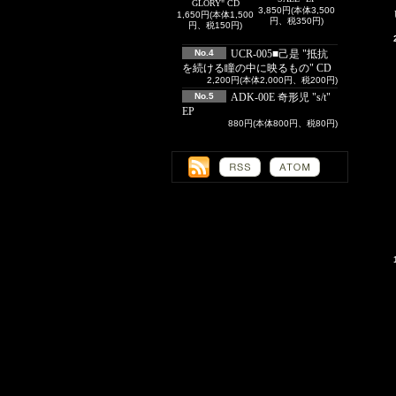
GLORY" CD
3,850円(本体3,500
1,650円(本体1,500
円、税350円)
円、税150円)
No.4
UCR-005■己是 "抵抗
を続ける瞳の中に映るもの" CD
2,200円(本体2,000円、税200円)
No.5
ADK-00E 奇形児 "s/t"
EP
880円(本体800円、税80円)