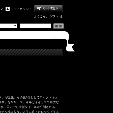
ン
マイアカウント
ようこそ、 ゲスト 様
F EX」が誕生。その第1弾としてロックドキュ
画祭」をリリース。今年はイギリスで巨大な
も開催され、国内でも大型タイトルが公開される。
ョナル極まりない人生に迫ったロックドキュ