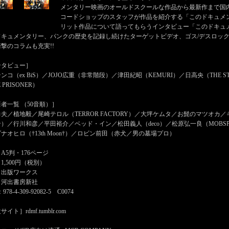
メンタリー映画のオールドスクールな作品から最新作まで国内
コードショップのスタッフが作品を紹介する「このドキュメ
リット作品について語ってもらうインタビュー「このドキュ
ドキュメンタリー、パンクの歴史を記録し続けたターゲットビデオ、ゴス/デスロック
撃のコラムも充実!!
ンタビュー］
ンコ（ex BiS）／JOJO広重（非常階段）／津田紀昭（KEMURI）／日高央（THE ST
 PRISONER）
者一覧 （50音順）］
夫／植地毅／尾崎テロル（TERROR FACTORY）／大坪ケムタ／お髭のマツオ
）／行川和彦／平田裕介／ベッド・イン／松田義人（deco）／松原弘一良（MOBS
ナオヒロ（†13th Moon†）／ロビン前田（赤犬／男の墓場プロ）
A5判・176ページ
1,500円（税別）
：出版ワークス
：河出書房新社
978-4-309-92082-5 C0074
イト］rdmf.tumblr.com