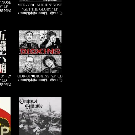
' NOSE
MCR-303■LAUGHIN' NOSE
" LP
"GET THE GLORY" EP
税350円)
2,200円(本体2,000円、税200円)
 "ダーク
ODR-007■DIOXINS "s/t" CD
 CD
2,200円(本体2,000円、税200円)
税100円)