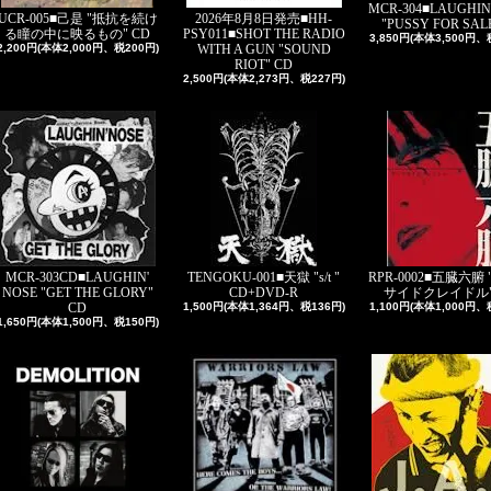
MCR-304■LAUGHIN
UCR-005■己是 "抵抗を続け
2026年8月8日発売■HH-
"PUSSY FOR SALE
る瞳の中に映るもの" CD
PSY011■SHOT THE RADIO
3,850円(本体3,500円、
2,200円(本体2,000円、税200円)
WITH A GUN "SOUND
RIOT" CD
2,500円(本体2,273円、税227円)
MCR-303CD■LAUGHIN'
TENGOKU-001■天獄 "s/t "
RPR-0002■五臓六腑
NOSE "GET THE GLORY"
CD+DVD-R
サイドクレイドル"
CD
1,500円(本体1,364円、税136円)
1,100円(本体1,000円、
1,650円(本体1,500円、税150円)