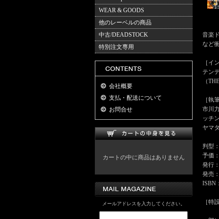
WEAR & GOODS
他のレーベルの商品
中古/DEADSTOCK
音楽
など衝
特別注文専用
［イ
テンテ
（THE
会社概要
支払・配送について
［執筆
市川力
お問合せ
ッチン
ヤマダ
判型：
予価：
カートの中に商品はありません
発行
発売
ISBN：
［特設サ
メールアドレスを入力してください。