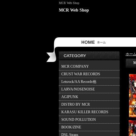
MCR Web Shop
MCR Web Shop
ホー
MCR COMPANY
CRUST WAR RECORDS
Letsrock/AA Records他
LARVA/NOSENOISE
AGIPUNK
DISTRO BY MCR
KARASU KILLER RECORDS
SOUND POLLUTION
BOOK/ZINE
DSL Straps