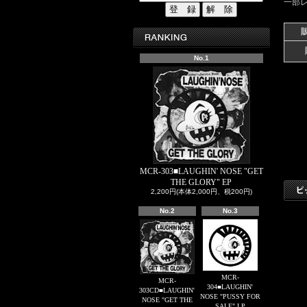
一部レ
No.1
MCR-303■LAUGHIN' NOSE "GET
THE GLORY" EP
2,200円(本体2,000円、税200円)
No.2
No.3
MCR-
MCR-
304■LAUGHIN'
303CD■LAUGHIN'
NOSE "PUSSY FOR
NOSE "GET THE
SALE" LP