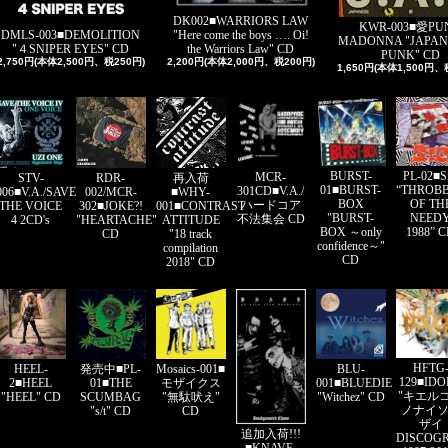
DK002■WARRIORS LAW
KWR-003■愛PU
"Here come the boys …. Oi!
DMLS-003■DEMOLITION
MADONNA "JAPAN
the Warriors Law" CD
"４SNIPER EYES" CD
PUNK" CD
2,200円(本体2,000円、税200円)
2,750円(本体2,500円、税250円)
1,650円(本体1,500円、
PL-02■S
BURST-
MCR-
STV-
RDR-
再入荷
“THROB
01■BURST-
301CD■V.A./
006■V.A./SAVE
002/MCR-
■WHY-
OF TH
BOX
ハードコア
THE VOICE
302■JOKE?!
001■CONTRAST
NEED
"BURST-
不法集会 CD
4 2CD's
"HEARTACHE"
ATTITUDE
1988” 
BOX ～only
CD
"18 track
confidence～"
compilation
CD
2018" CD
HFTG
HEEL-
Mosaics-001■
BLU-
発売中■PL-
129■ID
2■HEEL
モザイクス
001■BLUEDIE
01■THE
"キエル
"HEEL" CD
"無駄吠え"
"Witchez" CD
SCUMBAG
ノナイ
CD
"s/t" CD
ザイ
追加入荷!!!
DISCOG
■KNAVE-